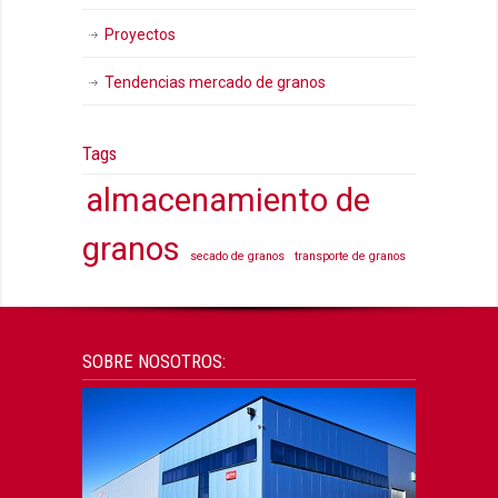
Proyectos
Tendencias mercado de granos
Tags
almacenamiento de
granos
secado de granos
transporte de granos
SOBRE NOSOTROS: