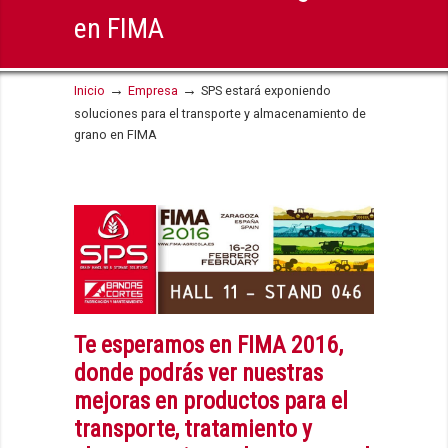
en FIMA
→
→
Inicio
Empresa
SPS estará exponiendo
soluciones para el transporte y almacenamiento de
grano en FIMA
Te esperamos en FIMA 2016,
donde podrás ver nuestras
mejoras en productos para el
transporte, tratamiento y