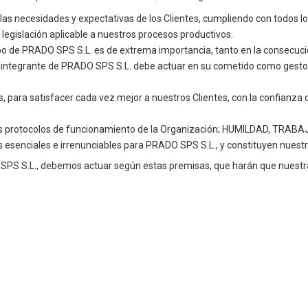
as necesidades y expectativas de los Clientes, cumpliendo con todos lo
 legislación aplicable a nuestros procesos productivos.
po de PRADO SPS S.L. es de extrema importancia, tanto en la consecució
integrante de PRADO SPS S.L. debe actuar en su cometido como gestor 
 para satisfacer cada vez mejor a nuestros Clientes, con la confianza 
los protocolos de funcionamiento de la Organización; HUMILDAD, TR
esenciales e irrenunciables para PRADO SPS S.L., y constituyen nuestr
PS S.L., debemos actuar según estas premisas, que harán que nuestra 