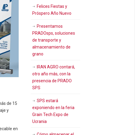
Felices Fiestas y
Próspero Año Nuevo
Presentamos
PRADOsps, soluciones
de transporte y
almacenamiento de
grano
IRAN AGRO contará,
otro año más, con la
presencia de PRADO
SPS
SPS estará
más de 15
exponiendo en la feria
aje y
Grain Tech Expo de
Ucrania
pecable en
Cómo almacenar el