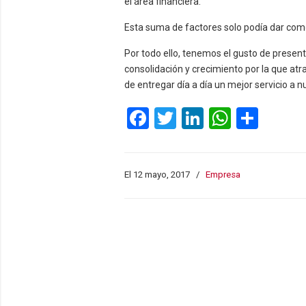
el área financiera.
Esta suma de factores solo podía dar com
Por todo ello, tenemos el gusto de presen
consolidación y crecimiento por la que at
de entregar día a día un mejor servicio a n
Facebook
Twitter
LinkedIn
WhatsA
Comp
El 12 mayo, 2017
/
Empresa