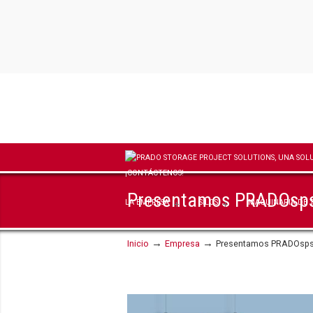
Presentamos PRADOsps, 
LA EMPRESA
SILOS
MAQUINARIA DE 
→
→
Inicio
Empresa
Presentamos PRADOsps, 