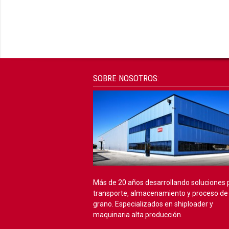
SOBRE NOSOTROS:
Más de 20 años desarrollando soluciones 
transporte, almacenamiento y proceso de
grano. Especializados en shiploader y
maquinaria alta producción.