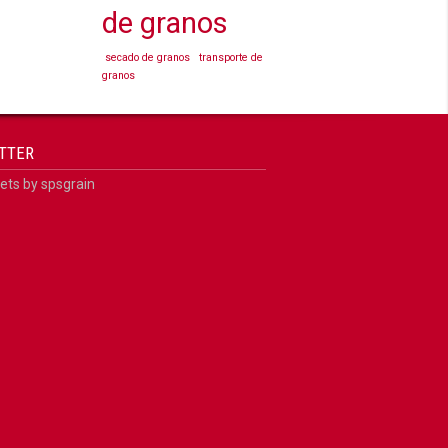
de granos
secado de granos
transporte de
granos
TTER
ts by spsgrain