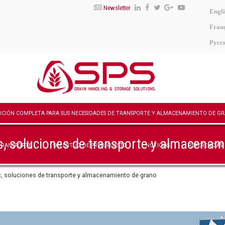
Newsletter
Engli
Franç
Русс
soluciones de transporte y almacenami
TRANSPORTE
SOLICITUD DE PRESUPUESTO
NOTICIAS
REFERENCIAS
soluciones de transporte y almacenamiento de grano