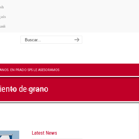
sh
ais
кий
ento de grano
FAQ
CONTACTO
Latest News