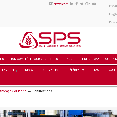
Newsletter
Espa
Engli
Русс
NUTENTION
DEVIS
NOUVELLES
RÉFÉRENCES
FAQ
CONT
→
 Storage Solutions
Certifications