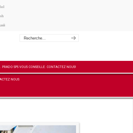
ñol
sh
кий
ACTEZ NOUS