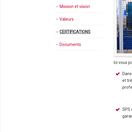
Mission et vision
Valeurs
CERTIFICATIONS
Documents
Ici vous p
Dans
et tr
profe
SPS 
garan