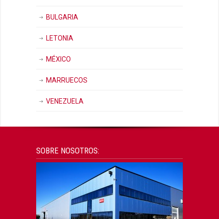
BULGARIA
LETONIA
MÉXICO
MARRUECOS
VENEZUELA
SOBRE NOSOTROS: