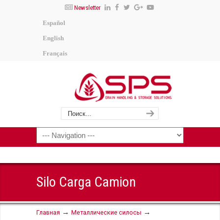
Newsletter
Español
English
Français
Silo Carga Camion
→
→
Главная
Металлические силосы