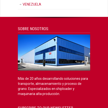
VENEZUELA
SOBRE NOSOTROS:
Más de 20 años desarrollando soluciones para
transporte, almacenamiento y proceso de
grano. Especializados en shiploader y
maquinaria alta producción.
SUBSCRIBE TO OUR NEWSLETTER